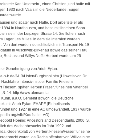
iratete Karl Unterbein , einen Christen, und hatte mit
ogen 1933 nach Vaals in die Niederlande. Eugen
mordet wurde.
en und später nach Halle. Dort arbeitete er als
er 1894 in Nordhausen, und hatte mit ihr einen Sohn
ten sie in der Leipziger Straße 14. Sie flohen nach
 Lager Les Milles, in dem sie interniert worden
Von dort wurden sie schließlich mit Transport Nr. 19
datum in Auschwitz-Birkenau ist wie das seiner Frau
, Rechas und Willys Neffe Herbert wurde am 25.
icher Genehmigung von Arieh Eytan.
w.a-h-b.de/AHB/Listen/Burgbrohl.htm (Hinweis von Dr.
 Nachfahre intensiv mit der Familie Friesem
 Friesem, später Herbert Fraser, für seinen Vater bei
 S. 14. http://www.alemannia-
Kuhn, a.a.O. Gemeint ist wohl die Deutsche
ekt mit Arieh Eytan. EHAPE (Einheitspreis-
ründet und 1927 in eine AG umgewandelt. 1937 wurde
ipedia.org/wiki/Kaufhalle_AG)
eopold Hoenig: Ancestors and Descendants, 2006, S.
sslich des Aachenbesuchs im Jahr 1992 und
a. Gedenkblatt von Herbert Friesem/Fraser für seine
tergebracht waren, da Recha offenbar von Willy einige