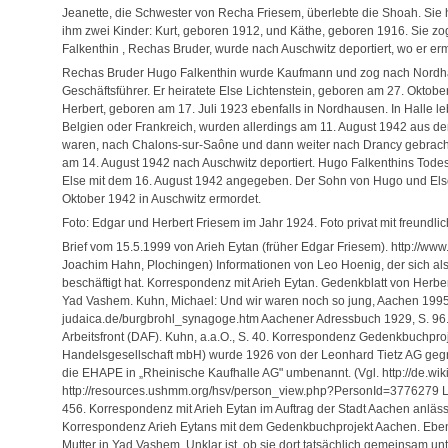
Jeanette, die Schwester von Recha Friesem, überlebte die Shoah. Sie he
ihm zwei Kinder: Kurt, geboren 1912, und Käthe, geboren 1916. Sie z
Falkenthin , Rechas Bruder, wurde nach Auschwitz deportiert, wo er er
Rechas Bruder Hugo Falkenthin wurde Kaufmann und zog nach Nordhaus
Geschäftsführer. Er heiratete Else Lichtenstein, geboren am 27. Oktob
Herbert, geboren am 17. Juli 1923 ebenfalls in Nordhausen. In Halle leb
Belgien oder Frankreich, wurden allerdings am 11. August 1942 aus dem
waren, nach Chalons-sur-Saône und dann weiter nach Drancy gebracht. 
am 14. August 1942 nach Auschwitz deportiert. Hugo Falkenthins Todes
Else mit dem 16. August 1942 angegeben. Der Sohn von Hugo und Else
Oktober 1942 in Auschwitz ermordet.
Foto: Edgar und Herbert Friesem im Jahr 1924. Foto privat mit freundl
Brief vom 15.5.1999 von Arieh Eytan (früher Edgar Friesem). http://ww
Joachim Hahn, Plochingen) Informationen von Leo Hoenig, der sich als
beschäftigt hat. Korrespondenz mit Arieh Eytan. Gedenkblatt von Herbert
Yad Vashem. Kuhn, Michael: Und wir waren noch so jung, Aachen 1995,
judaica.de/burgbrohl_synagoge.htm Aachener Adressbuch 1929, S. 96. 
Arbeitsfront (DAF). Kuhn, a.a.O., S. 40. Korrespondenz Gedenkbuchproj
Handelsgesellschaft mbH) wurde 1926 von der Leonhard Tietz AG geg
die EHAPE in „Rheinische Kaufhalle AG" umbenannt. (Vgl. http://de.wik
http://resources.ushmm.org/hsv/person_view.php?PersonId=3776279 L
456. Korrespondenz mit Arieh Eytan im Auftrag der Stadt Aachen anlä
Korrespondenz Arieh Eytans mit dem Gedenkbuchprojekt Aachen. Ebend
Mutter in Yad Vashem. Unklar ist, ob sie dort tatsächlich gemeinsam un