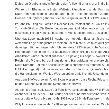
jüdischen Glaubens und wäre ohne den Antisemitismus sicher in die N
Während ihr Ehemann im Ersten Weltkrieg kämpfte und an der Front war
Nach dem Krieg wohnte das Ehepaar Friesem offenbar ein paar Jahre i
Herbert in Burgbrohl geboren. Vier Jahre später, am 3. Juli 1921, kam 
Im Jahr 1925 zog die Familie in Rechas Geburtsstadt zurück, wo sie in
Turnclub 06 aktiv. „Die Beziehungen zu den nichtjüdischen Nachbarn 
gesellschaftlichen Kontakte bestanden. Man lebte innerhalb des Milieu
Über das Leben nach 1933 in Aachen schrieb Arieh Eytan anlässlich se
werdende Lage ermöglichte es meinen Eltern nicht, auch mich auf Gym
damaligen Hindenburgschule). Ich beendete 1933 die jüdische Volkssch
Heinemann Nachfolger in der Bachstraße [geschickt,] die nach der Aris
Arbeitsfront wurde ich nicht entlassen. Es gelang mir sogar – zweifell
Reich – die Prüfung bei der Industrie- und Handelskammer erfolgreich z
Neue Kurhaus, um mein Abschlusszeugnis entgegen zu nehmen. Auf der
HJ [Hitler Jugend] Uniform zu tragen haben. Ich ließ mich „krank"-schr
die Handelskammer. Wenige Wochen später erhielt ich die Urkunde mit 
Aus dem Briefwechsel mit Arieh Eytan wissen wir, dass Recha Friesem 
beiden Söhnen Mitglied des Synagogenchors war.
Als sich die finanzielle Lage der Familie verschlechterte und Willy Frie
Aachener Filiale der AGEFKO verlor, bei der er bereits seit seiner vo
war, arbeitete Recha bis zum Jahr 1933 oder 1934 als Kassiererin in 
Willy Friesem wurde im Mai 1938 festgenommen und war sieben Wochen