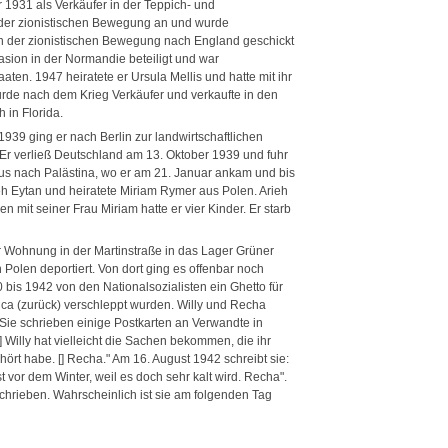
hr 1931 als Verkäufer in der Teppich- und
 der zionistischen Bewegung an und wurde
on der zionistischen Bewegung nach England geschickt
vasion in der Normandie beteiligt und war
aten. 1947 heiratete er Ursula Mellis und hatte mit ihr
urde nach dem Krieg Verkäufer und verkaufte in den
 in Florida.
9 ging er nach Berlin zur landwirtschaftlichen
Er verließ Deutschland am 13. Oktober 1939 und fuhr
us nach Palästina, wo er am 21. Januar ankam und bis
eh Eytan und heiratete Miriam Rymer aus Polen. Arieh
mit seiner Frau Miriam hatte er vier Kinder. Er starb
 Wohnung in der Martinstraße in das Lager Grüner
Polen deportiert. Von dort ging es offenbar noch
0 bis 1942 von den Nationalsozialisten ein Ghetto für
bica (zurück) verschleppt wurden. Willy und Recha
Sie schrieben einige Postkarten an Verwandte in
 Willy hat vielleicht die Sachen bekommen, die ihr
hört habe. [] Recha." Am 16. August 1942 schreibt sie:
t vor dem Winter, weil es doch sehr kalt wird. Recha".
hrieben. Wahrscheinlich ist sie am folgenden Tag