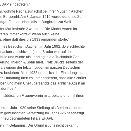
SDAP eingetreten."
, wohnte Recha zunächst bei ihrer Mutter in Aachen.
n Burgbrohl. Am 8. Januar 1916 wurde der erste Sohn
Edgar Friesem ebenfalls in Burgbrohl zur Welt.
 der Martinstraße 2 wohnten. Die Kinder waren im
waren immer korrekt, wenn auch keine
s, ohne daß dies bis 1933 jemanden störte."
ines Besuchs in Aachen im Jahr 1992: „Die schlechter
nasium zu schicken (mein Bruder war auf der
ule und wurde als Lehrling in die Tuchfabrik Carl
ierung Thieron & Sohn hieß. Trotz Drucks seitens der
os als einem der letzten Juden im ganzen Deutschen
u bestehen. Mitte 1938 erhielt ich die Einladung ins
 Einladung hieß es unter anderem, dass alle Schüler
eiben und mein Chef übersandte das ärztliche Attest an
der Post."
im Jüdischen Frauenverein mitarbeitete und mit ihren
sem im Jahr 1930 seine Stellung als Betriebsleiter der
n ihm gewünschten Versetzung im Jahr 1925 beschäftigt
der neu gegründeten Filiale EHAPE.
 im Gefängnis. Der Grund ist uns nicht bekannt.