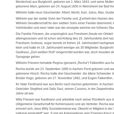
Mordechai) aus Burgbrohl, geboren am 1. März 1843, und seine Mutter 
geborene Marx, geboren am 24. August 1850 in Weinsheim bei Bad Kr
Wilhelm hatte neun Geschwister: Albert, Moritz, Karl, Julius, Max, Gusta
Wilhelm war der siebte Sohn der Familie und „[] erhielt den Namen des 
Wilhelm Gevatterschaft für den siebten Sohn einer Familie übernimmt
Viehhändler und mein Vater war der einzigste welcher ein höheres Stu
Die Familie Friesem, die ursprünglich aus Friesheim (heute ein Ortsteil
alteingesessen und ist schon seit Anfang des 19. Jahrhunderts dort na
Friesheim, Andreas, sogar bereits im frühen 18. Jahrhundert nachgew
klein und hatte im 19. Jahrhundert weniger als 30 Mitglieder. Burgbroh
Gasthaus „Zum weißen Roß" eingerichtet worden war, doch mussten di
Synagoge gehen.
Wilhelm Friesem heiratete Regina (genannt „Recha") Falkenthin aus Aa
Recha wurde am 23. September 1890 in Aachen-Forst geboren und war 
geborene Hirsch. Recha hatte drei Geschwister: die ältere Schwester J
Brüder Hugo, geboren am 27. November 1892, und Eugen Falkenthin, 
Ihr Vater Ferdinand war aus Berlin nach Aachen gekommen. In Aachen a
Gebrüder Siegfried und Sally Saul, seinen Cousins, in der Zeppelinstr
Jahre alt war.
Willy Friesem war Kaufmann und arbeitete nach seiner Rückkehr aus de
(Allgemeine Gesellschaft für Kohlensäure) und als Vertreter. Recha wa
erinnert sich, dass Willy Sozialdemokrat war. Obwohl er Mitglied in der
national eingestellt" war „[] und als Kriegsveteran sein Eisernes Kreuz m