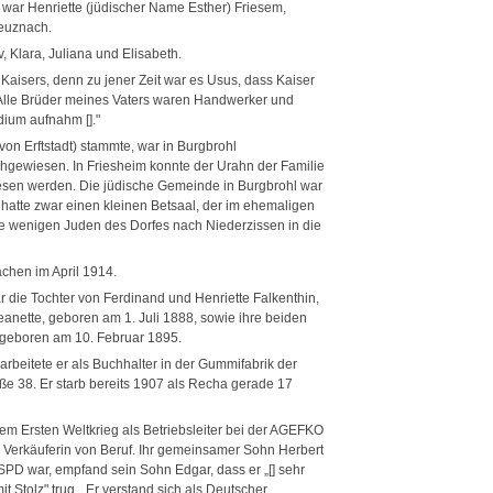
war Henriette (jüdischer Name Esther) Friesem,
euznach.
v, Klara, Juliana und Elisabeth.
Kaisers, denn zu jener Zeit war es Usus, dass Kaiser
. Alle Brüder meines Vaters waren Handwerker und
dium aufnahm []."
 von Erftstadt) stammte, war in Burgbrohl
chgewiesen. In Friesheim konnte der Urahn der Familie
iesen werden. Die jüdische Gemeinde in Burgbrohl war
l hatte zwar einen kleinen Betsaal, der im ehemaligen
e wenigen Juden des Dorfes nach Niederzissen in die
chen im April 1914.
die Tochter von Ferdinand und Henriette Falkenthin,
eanette, geboren am 1. Juli 1888, sowie ihre beiden
geboren am 10. Februar 1895.
rbeitete er als Buchhalter in der Gummifabrik der
aße 38. Er starb bereits 1907 als Recha gerade 17
m Ersten Weltkrieg als Betriebsleiter bei der AGEFKO
r Verkäuferin von Beruf. Ihr gemeinsamer Sohn Herbert
 SPD war, empfand sein Sohn Edgar, dass er „[] sehr
it Stolz" trug. „Er verstand sich als Deutscher