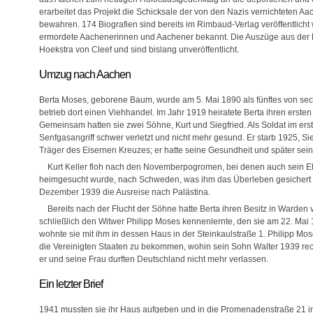
erarbeitet das Projekt die Schicksale der von den Nazis vernichteten 
bewahren. 174 Biografien sind bereits im Rimbaud-Verlag veröffentlicht
ermordete Aachenerinnen und Aachener bekannt. Die Auszüge aus der 
Hoekstra von Cleef und sind bislang unveröffentlicht.
Umzug nach Aachen
Berta Moses, geborene Baum, wurde am 5. Mai 1890 als fünftes von sech
betrieb dort einen Viehhandel. Im Jahr 1919 heiratete Berta ihren ers
Gemeinsam hatten sie zwei Söhne, Kurt und Siegfried. Als Soldat im ers
Senfgasangriff schwer verletzt und nicht mehr gesund. Er starb 1925, Si
Träger des Eisernen Kreuzes; er hatte seine Gesundheit und später sein
Kurt Keller floh nach den Novemberpogromen, bei denen auch sein El
heimgesucht wurde, nach Schweden, was ihm das Überleben gesichert hat
Dezember 1939 die Ausreise nach Palästina.
Bereits nach der Flucht der Söhne hatte Berta ihren Besitz in Warde
schließlich den Witwer Philipp Moses kennenlernte, den sie am 22. Mai 
wohnte sie mit ihm in dessen Haus in der Steinkaulstraße 1. Philipp Mo
die Vereinigten Staaten zu bekommen, wohin sein Sohn Walter 1939 rech
er und seine Frau durften Deutschland nicht mehr verlassen.
Ein letzter Brief
1941 mussten sie ihr Haus aufgeben und in die Promenadenstraße 21 i