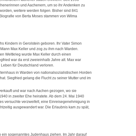
Aachenerinnen und Aachenern, um so ihr Andenken zu
 worden, weitere werden folgen. Bisher sind 841
Biografie von Berta Moses stammen von Wilma
s Kindern in Gerolstein geboren. Ihr Vater Simon
ten Mann Max Keller und zog zu ihm nach Warden.
ten Weltkrieg wurde Max Keller durch einen
egfried war da erst zweieinhalb Jahre alt. Max war
 Leben für Deutschland verloren.
ternhaus in Warden von nationalsozialistischen Horden
. Siegfried gelang die Flucht zu seiner Mutter und im
n verkauft und war nach Aachen gezogen, wo sie
1940 in zweiter Ehe heiratete. Ab dem 24. Mai 1940
ses versuchte verzweifelt, eine Einreisegenehmigung in
tzeitig ausgewandert war. Die Erlaubnis kam zu spät,
n ein sogenanntes Judenhaus ziehen. Im Jahr darauf