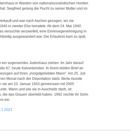
ternhaus in Warden von nationalsozialistischen Horden
. Siegfried gelang die Flucht zu seiner Mutter und im
n verkauft und war nach Aachen gezogen, wo sie
1940 in zweiter Ehe heiratete. Ab dem 24. Mai 1940
ses versuchte verzweifelt, eine Einreisegenehmigung in
tzeitig ausgewandert war. Die Erlaubnis kam zu spät,
n ein sogenanntes Judenhaus ziehen. Im Jahr darauf
aße 87, heute Kalverbenden. In ihrem letzten Brief an
bezogen auf ihren „innigstgeliebten Mann“. Am 25. Juli
nen Monat nach der Deportation starb. Berta musste
in sie am 23. Januar 1943 gemeinsam mit 2005
de. Wann und wie sie in Auschwitz starb, ist
s, die das Grauen überlebt haben. 1992 reichte ihr Sohn
em ein.
7.1.2021