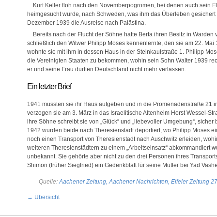
Kurt Keller floh nach den Novemberpogromen, bei denen auch sein El
heimgesucht wurde, nach Schweden, was ihm das Überleben gesichert hat
Dezember 1939 die Ausreise nach Palästina.
Bereits nach der Flucht der Söhne hatte Berta ihren Besitz in Warde
schließlich den Witwer Philipp Moses kennenlernte, den sie am 22. Mai 
wohnte sie mit ihm in dessen Haus in der Steinkaulstraße 1. Philipp Mo
die Vereinigten Staaten zu bekommen, wohin sein Sohn Walter 1939 rech
er und seine Frau durften Deutschland nicht mehr verlassen.
Ein letzter Brief
1941 mussten sie ihr Haus aufgeben und in die Promenadenstraße 21 i
verzogen sie am 3. März in das Israelitische Altenheim Horst Wessel-Str
ihre Söhne schreibt sie von „Glück“ und „liebevoller Umgebung“, sicher 
1942 wurden beide nach Theresienstadt deportiert, wo Philipp Moses ei
noch einen Transport von Theresienstadt nach Auschwitz erleiden, woh
weiteren Theresienstädtern zu einem „Arbeitseinsatz“ abkommandiert wur
unbekannt. Sie gehörte aber nicht zu den drei Personen ihres Transport
Shimon (früher Siegfried) ein Gedenkblatt für seine Mutter bei Yad Vash
Quelle:
Aachener Zeitung, Aachener Nachrichten, Eifeler Zeitung 2
→ Übersicht