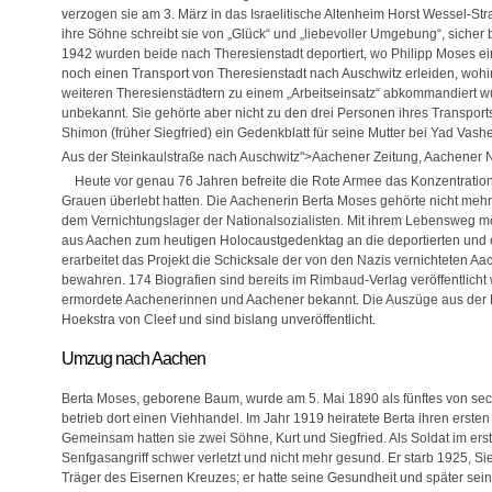
verzogen sie am 3. März in das Israelitische Altenheim Horst Wessel-Str
ihre Söhne schreibt sie von „Glück“ und „liebevoller Umgebung“, sicher 
1942 wurden beide nach Theresienstadt deportiert, wo Philipp Moses ei
noch einen Transport von Theresienstadt nach Auschwitz erleiden, woh
weiteren Theresienstädtern zu einem „Arbeitseinsatz“ abkommandiert wur
unbekannt. Sie gehörte aber nicht zu den drei Personen ihres Transport
Shimon (früher Siegfried) ein Gedenkblatt für seine Mutter bei Yad Vash
Aus der Steinkaulstraße nach Auschwitz">Aachener Zeitung, Aachener Na
Heute vor genau 76 Jahren befreite die Rote Armee das Konzentratio
Grauen überlebt hatten. Die Aachenerin Berta Moses gehörte nicht mehr 
dem Vernichtungslager der Nationalsozialisten. Mit ihrem Lebensweg m
aus Aachen zum heutigen Holocaustgedenktag an die deportierten und 
erarbeitet das Projekt die Schicksale der von den Nazis vernichteten 
bewahren. 174 Biografien sind bereits im Rimbaud-Verlag veröffentlicht
ermordete Aachenerinnen und Aachener bekannt. Die Auszüge aus der 
Hoekstra von Cleef und sind bislang unveröffentlicht.
Umzug nach Aachen
Berta Moses, geborene Baum, wurde am 5. Mai 1890 als fünftes von sech
betrieb dort einen Viehhandel. Im Jahr 1919 heiratete Berta ihren ers
Gemeinsam hatten sie zwei Söhne, Kurt und Siegfried. Als Soldat im ers
Senfgasangriff schwer verletzt und nicht mehr gesund. Er starb 1925, Si
Träger des Eisernen Kreuzes; er hatte seine Gesundheit und später sein