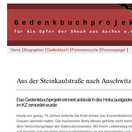
Gedenkbuchproje
für die Opfer der Shoah aus Aachen e.
Home
Biographien
Gedenkbuch
Personensuche
Pressespiegel
Aus der Steinkaulstraße nach Auschwitz
Das Gedenkbuchprojekt erinnert anlässlich des Holocaustgeden
im KZ ermordet wurde
Heute vor genau 76 Jahren befreite die Rote Armee das Konzentrations
Grauen überlebt hatten. Die Aachenerin Berta Moses gehörte nicht mehr 
dem Vernichtungslager der Nationalsozialisten. Mit ihrem Lebensweg m
aus Aachen zum heutigen Holocaustgedenktag an die deportierten und 