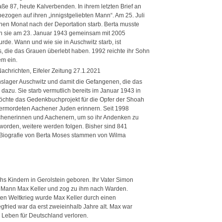
aße 87, heute Kalverbenden. In ihrem letzten Brief an
bezogen auf ihren „innigstgeliebten Mann“. Am 25. Juli
nen Monat nach der Deportation starb. Berta musste
in sie am 23. Januar 1943 gemeinsam mit 2005
de. Wann und wie sie in Auschwitz starb, ist
s, die das Grauen überlebt haben. 1992 reichte ihr Sohn
em ein.
chrichten, Eifeler Zeitung 27.1.2021
nslager Auschwitz und damit die Gefangenen, die das
dazu. Sie starb vermutlich bereits im Januar 1943 in
öchte das Gedenkbuchprojekt für die Opfer der Shoah
ermordeten Aachener Juden erinnern. Seit 1998
Aachenerinnen und Aachenern, um so ihr Andenken zu
 worden, weitere werden folgen. Bisher sind 841
Biografie von Berta Moses stammen von Wilma
s Kindern in Gerolstein geboren. Ihr Vater Simon
ten Mann Max Keller und zog zu ihm nach Warden.
ten Weltkrieg wurde Max Keller durch einen
egfried war da erst zweieinhalb Jahre alt. Max war
 Leben für Deutschland verloren.